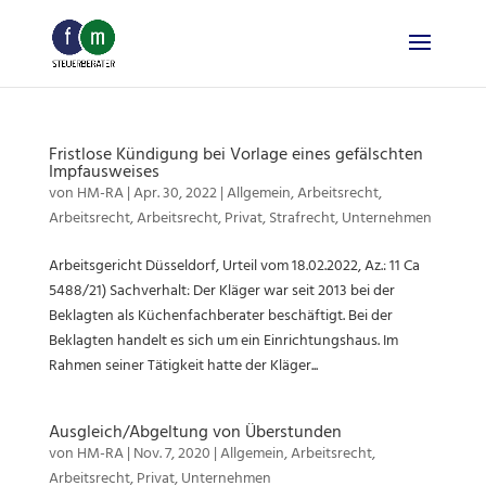
Skip
to
content
Fristlose Kündigung bei Vorlage eines gefälschten
Impfausweises
von
HM-RA
|
Apr. 30, 2022
|
Allgemein
,
Arbeitsrecht
,
Arbeitsrecht
,
Arbeitsrecht
,
Privat
,
Strafrecht
,
Unternehmen
Arbeitsgericht Düsseldorf, Urteil vom 18.02.2022, Az.: 11 Ca
5488/21) Sachverhalt: Der Kläger war seit 2013 bei der
Beklagten als Küchenfachberater beschäftigt. Bei der
Beklagten handelt es sich um ein Einrichtungshaus. Im
Rahmen seiner Tätigkeit hatte der Kläger...
Ausgleich/Abgeltung von Überstunden
von
HM-RA
|
Nov. 7, 2020
|
Allgemein
,
Arbeitsrecht
,
Arbeitsrecht
,
Privat
,
Unternehmen