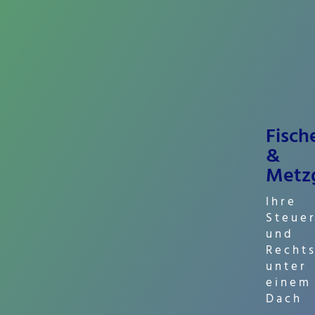
Fisch
&
Metz
Ihre
Steue
und
Recht
unter
einem
Dach