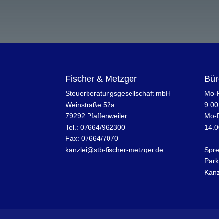
Fischer & Metzger
Bür
Steuerberatungsgesellschaft mbH
Mo-F
Weinstraße 52a
9.00
79292 Pfaffenweiler
Mo-
Tel.: 07664/962300
14.0
Fax: 07664/7070
kanzlei@
stb-fischer-metzger.de
Spre
Park
Kanz