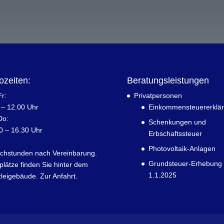
ozeiten:
Beratungsleistungen
r:
Privatpersonen
 – 12.00 Uhr
Einkommensteuererklä
Do:
Schenkungen und
0 – 16.30 Uhr
Erbschaftssteuer
Photovoltaik-Anlagen
chstunden nach Vereinbarung.
Grundsteuer-Erhebung
plätze finden Sie hinter dem
1.1.2025
leigebäude.
Zur Anfahrt.