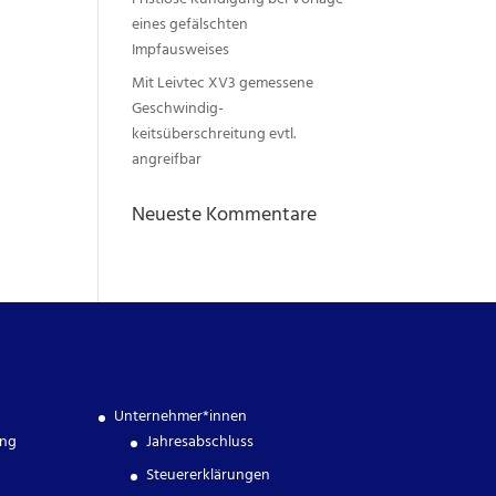
Fristlose Kündigung bei Vorlage
eines gefälschten
Impfausweises
Mit Leivtec XV3 gemessene
Geschwindig-
keitsüberschreitung evtl.
angreifbar
Neueste Kommentare
Unternehmer*innen
ung
Jahresabschluss
Steuererklärungen