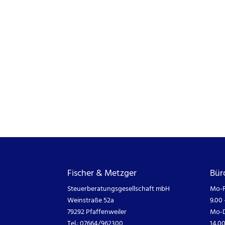
Fischer & Metzger
Bür
Steuerberatungsgesellschaft mbH
Mo-F
Weinstraße 52a
9.00 
79292 Pfaffenweiler
Mo-D
Tel.: 07664/962300
14.00