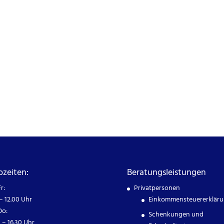
ozeiten:
Beratungsleistungen
r:
Privatpersonen
– 12.00 Uhr
Einkommensteuererklär
o:
Schenkungen und
 – 16.30 Uhr