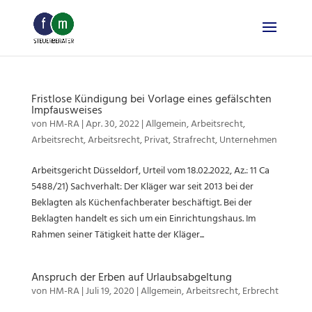
Skip
to
content
Fristlose Kündigung bei Vorlage eines gefälschten
Impfausweises
von
HM-RA
|
Apr. 30, 2022
|
Allgemein
,
Arbeitsrecht
,
Arbeitsrecht
,
Arbeitsrecht
,
Privat
,
Strafrecht
,
Unternehmen
Arbeitsgericht Düsseldorf, Urteil vom 18.02.2022, Az.: 11 Ca
5488/21) Sachverhalt: Der Kläger war seit 2013 bei der
Beklagten als Küchenfachberater beschäftigt. Bei der
Beklagten handelt es sich um ein Einrichtungshaus. Im
Rahmen seiner Tätigkeit hatte der Kläger...
Anspruch der Erben auf Urlaubsabgeltung
von
HM-RA
|
Juli 19, 2020
|
Allgemein
,
Arbeitsrecht
,
Erbrecht