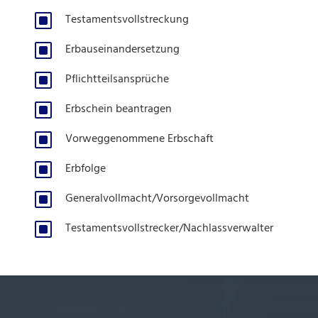
W
Testamentsvollstreckung
W
Erbauseinandersetzung
W
Pflichtteilsansprüche
W
Erbschein beantragen
W
Vorweggenommene Erbschaft
W
Erbfolge
W
Generalvollmacht/Vorsorgevollmacht
W
Testamentsvollstrecker/Nachlassverwalter