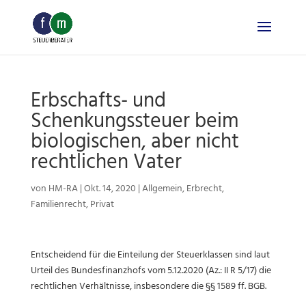
Skip
to
content
Erbschafts- und
Schenkungssteuer beim
biologischen, aber nicht
rechtlichen Vater
von
HM-RA
|
Okt. 14, 2020
|
Allgemein
,
Erbrecht
,
Familienrecht
,
Privat
Entscheidend für die Einteilung der Steuerklassen sind laut
Urteil des Bundesfinanzhofs vom 5.12.2020 (Az.: II R 5/17) die
rechtlichen Verhältnisse, insbesondere die §§ 1589 ff. BGB.